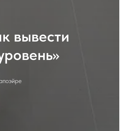
с
ак вывести
 уровень»
капоэйре