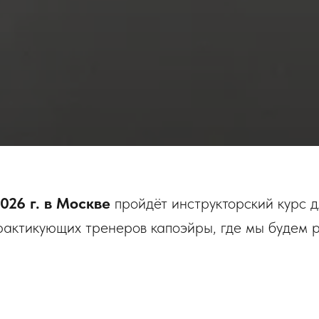
2026 г. в Москве
пройдёт инструкторский курс д
актикующих тренеров капоэйры, где мы будем 
жание занятий по капоэйре.
урсе: