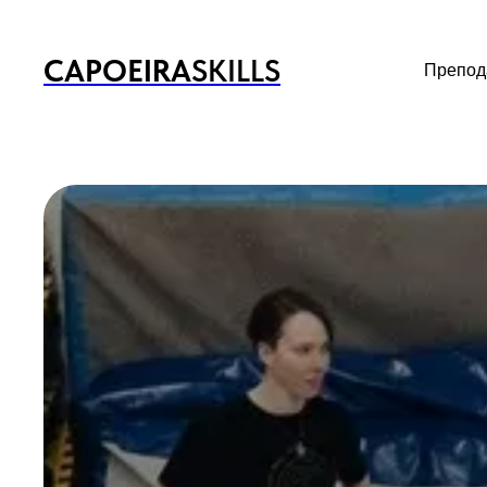
CAPOEIRA
SKILLS
Препод