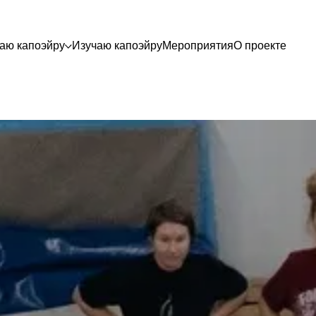
аю капоэйру
Изучаю капоэйру
Мероприятия
О проекте